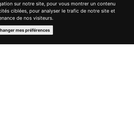
ation sur notre site, pour vous montrer un contenu
ités ciblées, pour analyser le trafic de notre site et
nance de nos visiteurs.
hanger mes préférences
t comme effet de
ts
es
n
aison