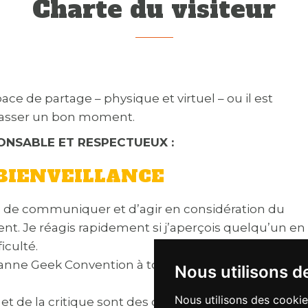
Charte du visiteur
e de partage – physique et virtuel – ou il est
passer un bon moment.
NSABLE ET RESPECTUEUX :
E BIENVEILLANCE
e de communiquer et d’agir en considération du
t. Je réagis rapidement si j’aperçois quelqu’un en
iculté.
oanne Geek Convention à tout moment, sur place à
Nous utilisons d
Nous utilisons des cookie
e et de la critique sont des droits fondamentaux que