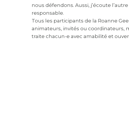
nous défendons. Aussi, j’écoute l’autr
responsable.
Tous les participants de la Roanne Geek
animateurs, invités ou coordinateurs, me
traite chacun-e avec amabilité et ouver
Je m’engage à ne pas avoir de paroles e
(a) harcelants :
Le harcèlement consis
blesser ou nuire à la personne ciblée.
Le harcèlement sexuel est le fait d’
à connotation sexuelle. Ces comportem
insinuations, des photos /images ou en
se frotter à quelqu’un, est par exemp
ou du harcèlement sexuel.
(b) racistes, sexistes, homophobes, 
notamment de : l’origine, l’associatio