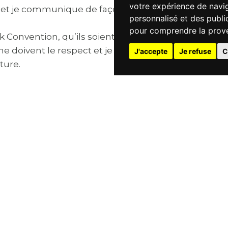
votre expérience de navig
e et je communique de façon non-violente et
personnalisé et des public
pour comprendre la prove
 Convention, qu’ils soient exposants, visiteurs,
 doivent le respect et je leur dois le respect. Je
J'accepte
Je refuse
C
ture.
t gestes :
te en des propos ou comportements hostiles ayan
imposer à une personne, des propos ou comportemen
ents peuvent être des taquineries, des blagues, d
core des gestes. Se tenir trop près, toucher ou bien
le susceptible d’être considéré comme une agressio
transphobes, discriminants, ou stigmatisants
en r
n à une ethnie ou religion (réelle ou supposée),